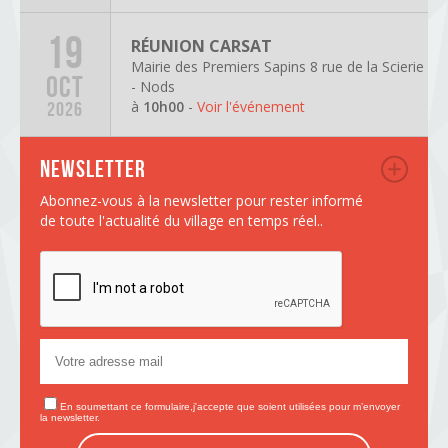
19
RÉUNION CARSAT
Mairie des Premiers Sapins 8 rue de la Scierie
OCT
- Nods
à
10h00
-
Voir l'événement
2026
Newsletter
Abonnez-vous à la newsletter pour rester informé
de toute l'actualité du village en temps réel..
En soumettant ce formulaire,j'accepte que soient utilisées pour m’envoyer
la newsletter.