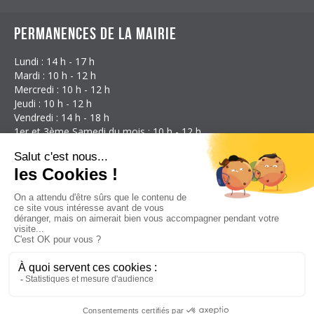
Permanences de la mairie
Lundi : 14 h - 17 h
Mardi : 10 h - 12 h
Mercredi : 10 h - 12 h
Jeudi : 10 h - 12 h
Vendredi : 14 h - 18 h
1er et 3ème Samedi du mois : 10 h - 12 h
Coordonnées
Mairie d'Étalans
3 Rue des Granges
25580 Étalans
France
Téléphone : 03 81 59 21 17
E-mail:
mairie@etalans.fr