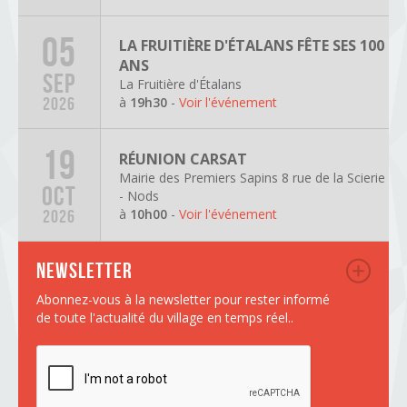
05
LA FRUITIÈRE D'ÉTALANS FÊTE SES 100
ANS
SEP
La Fruitière d'Étalans
à
19h30
-
Voir l'événement
2026
19
RÉUNION CARSAT
Mairie des Premiers Sapins 8 rue de la Scierie
OCT
- Nods
à
10h00
-
Voir l'événement
2026
Newsletter
Abonnez-vous à la newsletter pour rester informé
de toute l'actualité du village en temps réel..