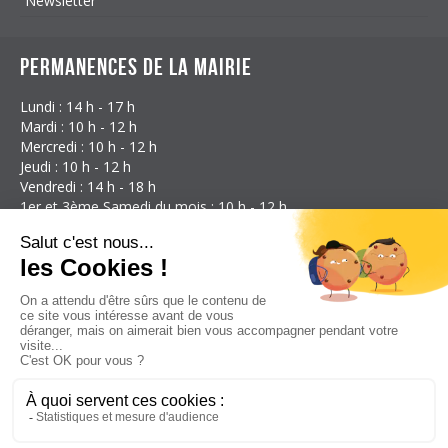
Newsletter
Permanences de la mairie
Lundi : 14 h - 17 h
Mardi : 10 h - 12 h
Mercredi : 10 h - 12 h
Jeudi : 10 h - 12 h
Vendredi : 14 h - 18 h
1er et 3ème Samedi du mois : 10 h - 12 h
Coordonnées
Mairie d'Étalans
3 Rue des Granges
25580 Étalans
France
Téléphone : 03 81 59 21 17
E-mail:
mairie@etalans.fr