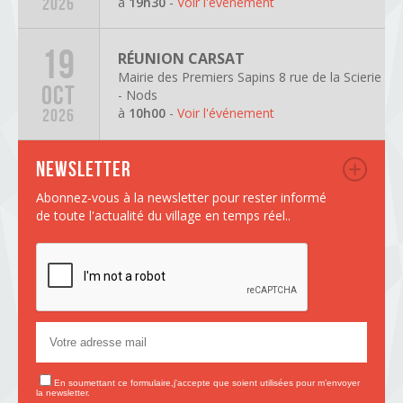
à
19h30
-
Voir l'événement
2026
19
RÉUNION CARSAT
Mairie des Premiers Sapins 8 rue de la Scierie
OCT
- Nods
à
10h00
-
Voir l'événement
2026
Newsletter
Abonnez-vous à la newsletter pour rester informé
de toute l'actualité du village en temps réel..
En soumettant ce formulaire,j'accepte que soient utilisées pour m’envoyer
la newsletter.