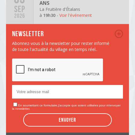
ANS
SEP
La Fruitière d'Étalans
à
19h30
-
Voir l'événement
2026
Newsletter
Abonnez-vous à la newsletter pour rester informé
de toute l'actualité du village en temps réel..
En soumettant ce formulaire,j'accepte que soient utilisées pour m’envoyer
la newsletter.
Envoyer