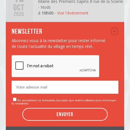
Mairie des Premiers Sapins 8 rue de la Scierie
OCT
- Nods
à
10h00
-
Voir l'événement
2026
Newsletter
Abonnez-vous à la newsletter pour rester informé
de toute l'actualité du village en temps réel..
En soumettant ce formulaire,j'accepte que soient utilisées pour m’envoyer
la newsletter.
Envoyer