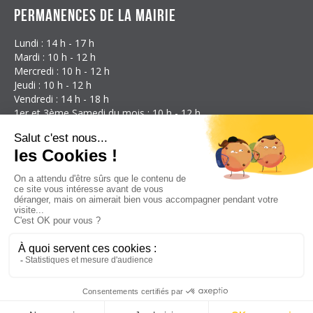
Permanences de la mairie
Lundi : 14 h - 17 h
Mardi : 10 h - 12 h
Mercredi : 10 h - 12 h
Jeudi : 10 h - 12 h
Vendredi : 14 h - 18 h
1er et 3ème Samedi du mois : 10 h - 12 h
Coordonnées
Mairie d'Étalans
3 Rue des Granges
25580 Étalans
France
Téléphone : 03 81 59 21 17
E-mail:
mairie@etalans.fr