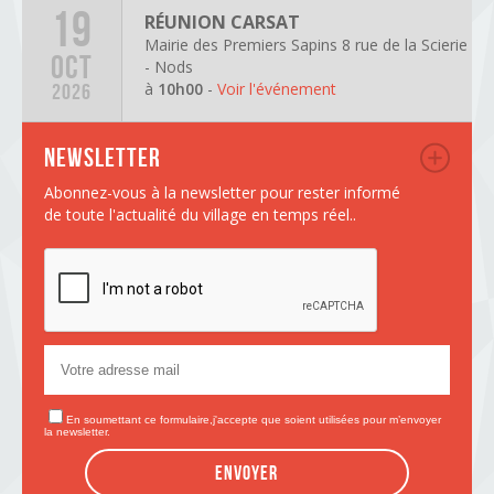
19
RÉUNION CARSAT
Mairie des Premiers Sapins 8 rue de la Scierie
OCT
- Nods
à
10h00
-
Voir l'événement
2026
Newsletter
Abonnez-vous à la newsletter pour rester informé
de toute l'actualité du village en temps réel..
En soumettant ce formulaire,j'accepte que soient utilisées pour m’envoyer
la newsletter.
Envoyer