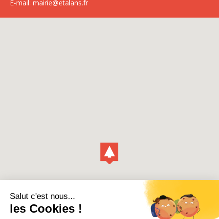
E-mail:
mairie@etalans.fr