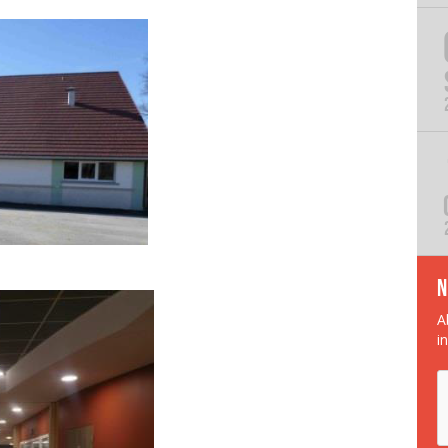
N
A
i