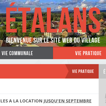
ÉTALANS
Bienvenue sur le site web du village
vie communale
vie pratique
Vie Pratique
É
BLES A LA LOCATION
JUSQU'EN SEPTEMBRE