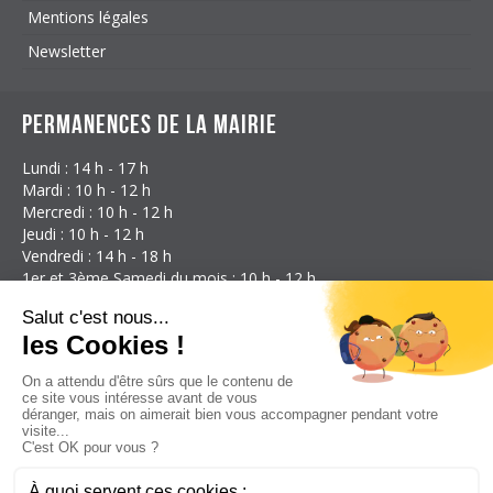
Mentions légales
Newsletter
Permanences de la mairie
Lundi : 14 h - 17 h
Mardi : 10 h - 12 h
Mercredi : 10 h - 12 h
Jeudi : 10 h - 12 h
Vendredi : 14 h - 18 h
1er et 3ème Samedi du mois : 10 h - 12 h
Coordonnées
Mairie d'Étalans
3 Rue des Granges
25580 Étalans
France