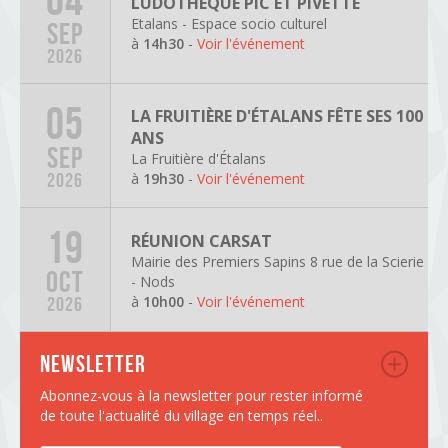
LUDOTHÈQUE PIC ET PIVETTE
Etalans - Espace socio culturel
SEP
à
14h30
-
Voir l'événement
2026
05
LA FRUITIÈRE D'ÉTALANS FÊTE SES 100
ANS
SEP
La Fruitière d'Étalans
à
19h30
-
Voir l'événement
2026
19
RÉUNION CARSAT
Mairie des Premiers Sapins 8 rue de la Scierie
OCT
- Nods
à
10h00
-
Voir l'événement
2026
Newsletter
Abonnez-vous à la newsletter pour rester informé
de toute l'actualité du village en temps réel..