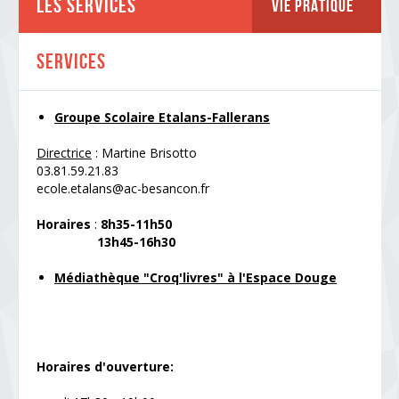
Les Services
Vie Pratique
Services
Groupe Scolaire Etalans-Fallerans
Directrice
: Martine Brisotto
03.81.59.21.83
ecole.etalans@ac-besancon.fr
Horaires
:
8h35-11h50
13h45-16h30
Médiathèque "Croq'livres" à l'Espace Douge
Horaires d'ouverture: